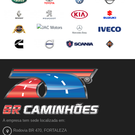
A empresa tem sede localizada em:
Rodovia BR 470, FORTALEZA