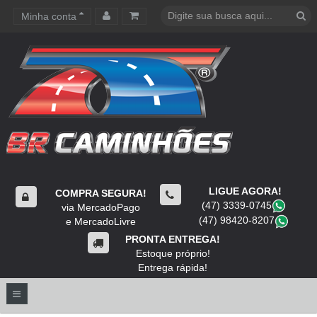
Minha conta
Carrinho de compras
LIGUE AGORA!
COMPRA SEGURA!
(47) 3339-0745
​
via MercadoPago
(47) 98420-8207
​
e MercadoLivre
PRONTA ENTREGA!
Estoque próprio!
Entrega rápida!