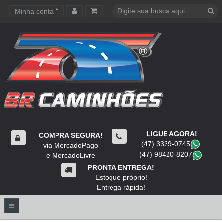
Minha conta
Carrinho de compras
LIGUE AGORA!
COMPRA SEGURA!
(47) 3339-0745
​
via MercadoPago
(47) 98420-8207
​
e MercadoLivre
PRONTA ENTREGA!
Estoque próprio!
Entrega rápida!