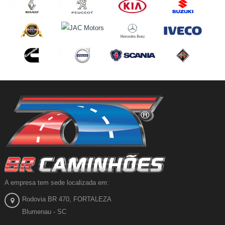
A empresa tem sede localizada em:
Rodovia BR 470, FORTALEZA
Blumenau - SC