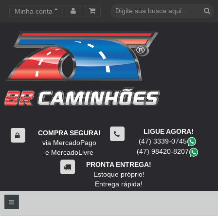
Minha conta
Carrinho de compras
LIGUE AGORA!
COMPRA SEGURA!
(47) 3339-0745
​
via MercadoPago
(47) 98420-8207
​
e MercadoLivre
PRONTA ENTREGA!
Estoque próprio!
Entrega rápida!