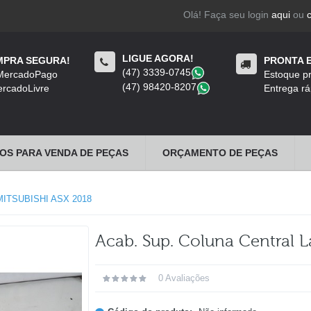
Olá! Faça seu login
aqui
ou
LIGUE AGORA!
PRA SEGURA!
PRONTA 
(47) 3339-0745
​
 MercadoPago
Estoque pr
(47) 98420-8207
​
rcadoLivre
Entrega rá
OS PARA VENDA DE PEÇAS
ORÇAMENTO DE PEÇAS
ITSUBISHI ASX 2018
Acab. Sup. Coluna Central L
0 Avaliações