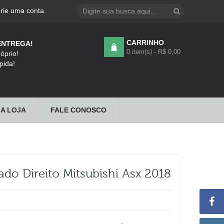
crie uma conta
.
CARRINHO
ENTREGA!
0 item(s) - R$ 0,00
óprio!
pida!
A LOJA
FALE CONOSCO
ado Direito Mitsubishi Asx 2018