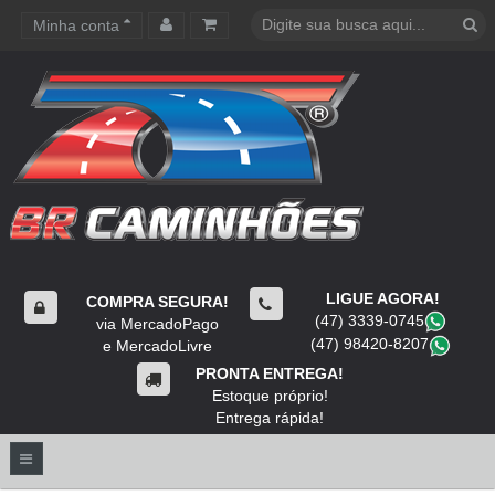
Minha conta
Carrinho de compras
LIGUE AGORA!
COMPRA SEGURA!
(47) 3339-0745
​
via MercadoPago
(47) 98420-8207
​
e MercadoLivre
PRONTA ENTREGA!
Estoque próprio!
Entrega rápida!