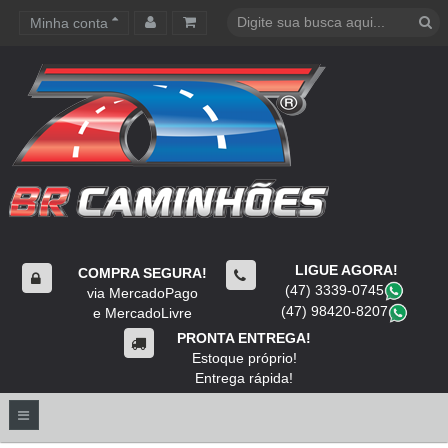
Minha conta
Carrinho de compras
LIGUE AGORA!
COMPRA SEGURA!
(47) 3339-0745
​
via MercadoPago
(47) 98420-8207
​
e MercadoLivre
PRONTA ENTREGA!
Estoque próprio!
Entrega rápida!