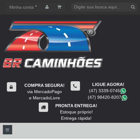
Minha conta
Carrinho de compras
LIGUE AGORA!
COMPRA SEGURA!
(47) 3339-0745
​
via MercadoPago
(47) 98420-8207
​
e MercadoLivre
PRONTA ENTREGA!
Estoque próprio!
Entrega rápida!