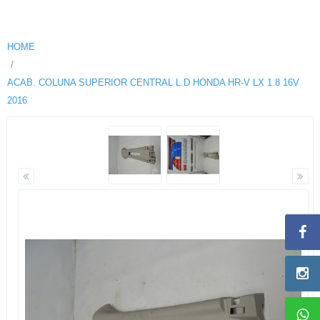
HOME
ACAB. COLUNA SUPERIOR CENTRAL L.D HONDA HR-V LX 1.8 16V
2016