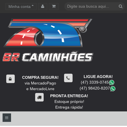
Minha conta
Carrinho de compras
LIGUE AGORA!
COMPRA SEGURA!
(47) 3339-0745
​
via MercadoPago
(47) 98420-8207
​
e MercadoLivre
PRONTA ENTREGA!
Estoque próprio!
Entrega rápida!