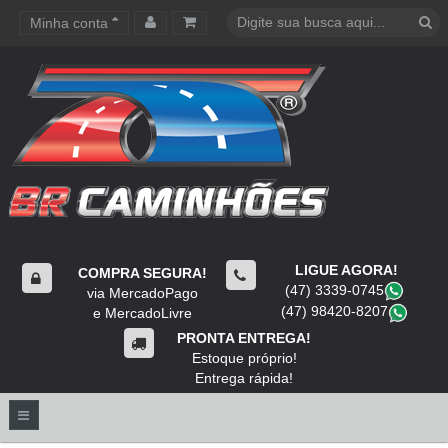
Minha conta
Carrinho de compras
LIGUE AGORA!
COMPRA SEGURA!
(47) 3339-0745
​
via MercadoPago
(47) 98420-8207
​
e MercadoLivre
PRONTA ENTREGA!
Estoque próprio!
Entrega rápida!